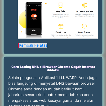
Kembali ke atas
Cara Setting DNS di Browser Chrome Cegah Internet
diblokir
Selain pengunaan Aplikasi 1.1.1.1. WARP, Anda juga
bisa langsung di menyetel DNS bawaan browser
Chrome anda dengan mudah berikut kami
jabarkan secara rinci untuk memudah kan anda
mengakses situs web kesayangan anda melalui