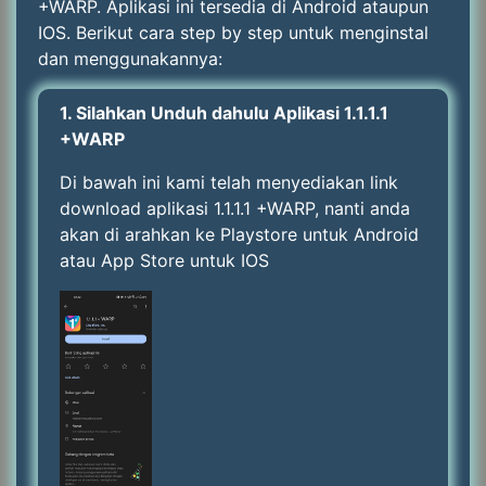
+WARP. Aplikasi ini tersedia di Android ataupun
IOS. Berikut cara step by step untuk menginstal
dan menggunakannya:
1. Silahkan Unduh dahulu Aplikasi 1.1.1.1
+WARP
Di bawah ini kami telah menyediakan link
download aplikasi 1.1.1.1 +WARP, nanti anda
akan di arahkan ke Playstore untuk Android
atau App Store untuk IOS