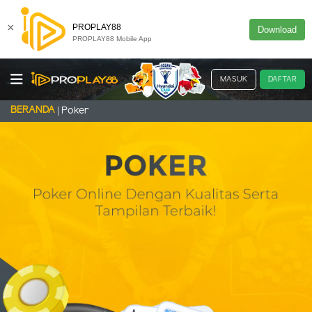
×
PROPLAY88
Download
PROPLAY88 Mobile App
MASUK
DAFTAR
BERANDA
Poker