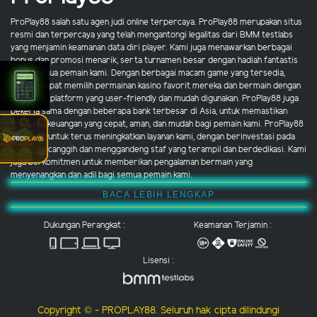
ProPlay88 salah satu agen judi online terpercaya. ProPlay88 merupakan situs
resmi dan terpercaya yang telah mengantongi legalitas dari BMM testlabs
yang menjamin keamanan data diri player. Kami juga menawarkan berbagai
bonus dan promosi menarik, serta turnamen besar dengan hadiah fantastis
untuk semua pemain kami. Dengan berbagai macam game yang tersedia,
pemain dapat memilih permainan kasino favorit mereka dan bermain dengan
nyaman di platform yang user-friendly dan mudah digunakan. ProPlay88 juga
bekerja sama dengan beberapa bank terbesar di Asia, untuk memastikan
transaksi keuangan yang cepat, aman, dan mudah bagi pemain kami. ProPlay88
berusaha untuk terus meningkatkan layanan kami, dengan berinvestasi pada
teknologi canggih dan menggandeng staf yang terampil dan berdedikasi. Kami
juga berkomitmen untuk memberikan pengalaman bermain yang
menyenangkan dan adil bagi semua pemain kami.
BACA LEBIH LENGKAP
Dukungan Perangkat :
Keamanan Terjamin :
Lisensi :
Copyright © - PROPLAY88. Seluruh hak cipta dilindungi